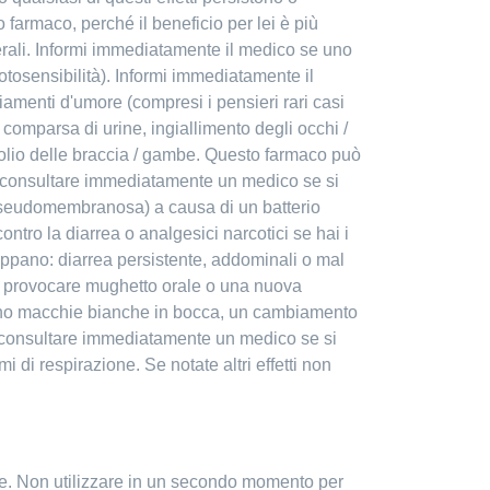
 farmaco, perché il beneficio per lei è più
aterali. Informi immediatamente il medico se uno
fotosensibilità). Informi immediatamente il
biamenti d'umore (compresi i pensieri rari casi
la comparsa di urine, ingiallimento degli occhi /
icolio delle braccia / gambe. Questo farmaco può
, e consultare immediatamente un medico se si
 pseudomembranosa) a causa di un batterio
ontro la diarrea o analgesici narcotici se hai i
uppano: diarrea persistente, addominali o mal
no provocare mughetto orale o una nuova
notano macchie bianche in bocca, un cambiamento
ma consultare immediatamente un medico se si
i di respirazione. Se notate altri effetti non
nte. Non utilizzare in un secondo momento per