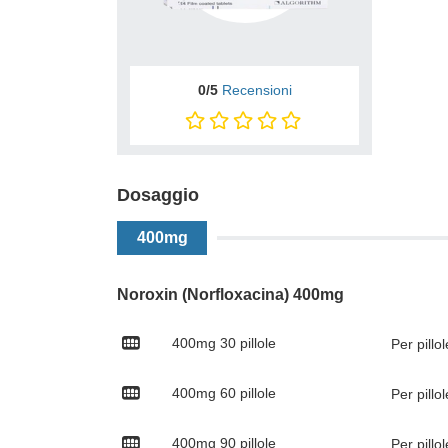
0/5
Recensioni
Dosaggio
400mg
Noroxin (Norfloxacina) 400mg
400mg
30 pillole
Per pillo
400mg
60 pillole
Per pillo
400mg
90 pillole
Per pillo