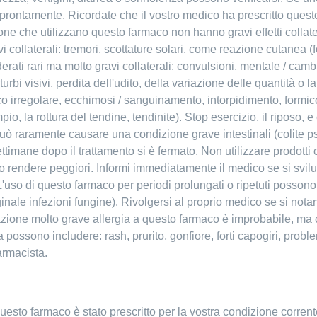
 prontamente. Ricordate che il vostro medico ha prescritto questo
persone che utilizzano questo farmaco non hanno gravi effetti coll
vi collaterali: tremori, scottature solari, come reazione cutanea (
derati rari ma molto gravi collaterali: convulsioni, mentale / cam
sturbi visivi, perdita dell'udito, della variazione delle quantità o 
diaco irregolare, ecchimosi / sanguinamento, intorpidimento, form
o, la rottura del tendine, tendinite). Stop esercizio, il riposo
uò raramente causare una condizione grave intestinali (colite
timane dopo il trattamento si è fermato. Non utilizzare prodotti c
o rendere peggiori. Informi immediatamente il medico se si svil
 L'uso di questo farmaco per periodi prolungati o ripetuti posso
vaginale infezioni fungine). Rivolgersi al proprio medico se si 
 reazione molto grave allergia a questo farmaco è improbabile, 
 possono includere: rash, prurito, gonfiore, forti capogiri, problem
farmacista.
Questo farmaco è stato prescritto per la vostra condizione corre