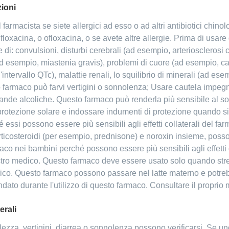
zioni
 farmacista se siete allergici ad esso o ad altri antibiotici chinol
loxacina, o ofloxacina, o se avete altre allergie. Prima di usare 
re di: convulsioni, disturbi cerebrali (ad esempio, arterioscleros
ad esempio, miastenia gravis), problemi di cuore (ad esempio, ca
intervallo QTc), malattie renali, lo squilibrio di minerali (ad e
sto farmaco può farvi vertigini o sonnolenza; Usare cautela impeg
vande alcoliche. Questo farmaco può renderla più sensibile al sol
rotezione solare e indossare indumenti di protezione quando sie
essi possono essere più sensibili agli effetti collaterali del farm
orticosteroidi (per esempio, prednisone) e noroxin insieme, posso
co nei bambini perché possono essere più sensibili agli effetti
l vostro medico. Questo farmaco deve essere usato solo quando st
edico. Questo farmaco possono passare nel latte materno e potrebbe
ato durante l'utilizzo di questo farmaco. Consultare il proprio m
erali
ezza, vertigini, diarrea o sonnolenza possono verificarsi. Se uno 