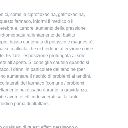
onici, come la ciprofloxacina, gatifloxacina,
questo farmaco, informi il medico o il
i cerebrale, tumore, aumento della pressione
rdiomiopatia rallentamento del battito
sempio, basso contenuto di potassio e magnesio),
narsi in attività che richiedono attenzione come
e. Evitare l'esposizione prolungata al sole,
te all'aperto. Si consiglia cautela quando si
aco, i danni in particolare del tendine (per
no aumentare il rischio di problemi ai tendini.
 collaterali del farmaco (comune / problemi
rettamente necessario durante la gravidanza.
 avere effetti indesiderati sul lattante.
edico prima di allattare.
qualsiasi di questi effetti persistono o