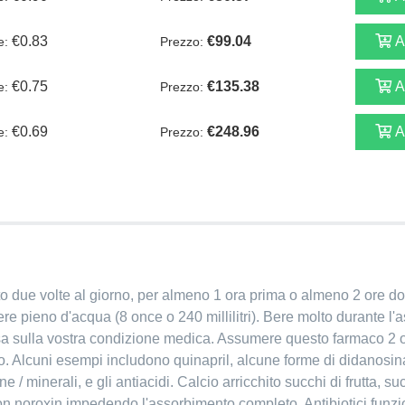
€0.83
€99.04
A
le:
Prezzo:
€0.75
€135.38
A
le:
Prezzo:
€0.69
€248.96
A
le:
Prezzo:
o due volte al giorno, per almeno 1 ora prima o almeno 2 ore dopo
ere pieno d'acqua (8 once o 240 millilitri). Bere molto durante 
asa sulla vostra condizione medica. Assumere questo farmaco 2 or
o. Alcuni esempi includono quinapril, alcune forme di didanosina
/ minerali, e gli antiacidi. Calcio arricchito succhi di frutta, su
o con noroxin impedendo l'assorbimento completo. Antibiotici fun