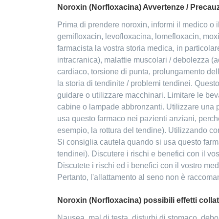
Noroxin (Norfloxacina) Avvertenze / Precau
Prima di prendere noroxin, informi il medico o il
gemifloxacin, levofloxacina, lomefloxacin, moxif
farmacista la vostra storia medica, in particola
intracranica), malattie muscolari / debolezza (
cardiaco, torsione di punta, prolungamento dell'
la storia di tendinite / problemi tendinei. Que
guidare o utilizzare macchinari. Limitare le be
cabine o lampade abbronzanti. Utilizzare una p
usa questo farmaco nei pazienti anziani, perché 
esempio, la rottura del tendine). Utilizzando c
Si consiglia cautela quando si usa questo farma
tendinei). Discutere i rischi e benefici con i
Discutete i rischi ed i benefici con il vostro m
Pertanto, l'allattamento al seno non è raccomand
Noroxin (Norfloxacina) possibili effetti collat
Nausea, mal di testa, disturbi di stomaco, debol