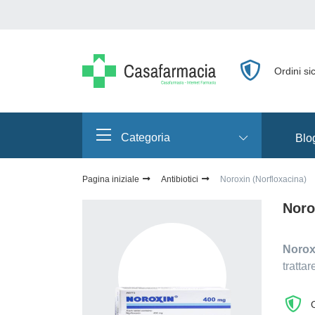
Ordini sic
Сategoria
Blo
Pagina iniziale
Antibiotici
Noroxin (Norfloxacina)
Noro
Norox
tratta
O