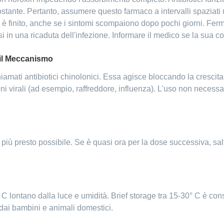
stante. Pertanto, assumere questo farmaco a intervalli spaziat
 è finito, anche se i sintomi scompaiono dopo pochi giorni. Ferm
si in una ricaduta dell'infezione. Informare il medico se la sua c
 il Meccanismo
mati antibiotici chinolonici. Essa agisce bloccando la crescita de
oni virali (ad esempio, raffreddore, influenza). L'uso non necessar
 più presto possibile. Se è quasi ora per la dose successiva, sal
 lontano dalla luce e umidità. Brief storage tra 15-30° C è con
 dai bambini e animali domestici.