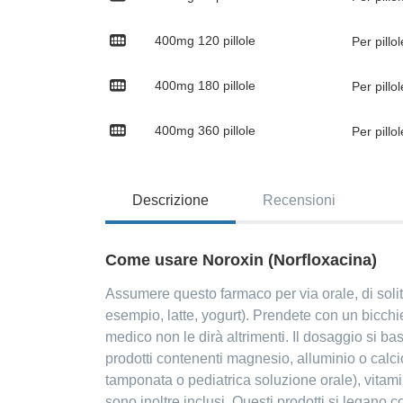
400mg
120 pillole
Per pillo
400mg
180 pillole
Per pillo
400mg
360 pillole
Per pillo
Descrizione
Recensioni
Come usare Noroxin (Norfloxacina)
Assumere questo farmaco per via orale, di solit
esempio, latte, yogurt). Prendete con un bicchi
medico non le dirà altrimenti. Il dosaggio si b
prodotti contenenti magnesio, alluminio o calci
tamponata o pediatrica soluzione orale), vitamine 
sono inoltre inclusi. Questi prodotti si legan