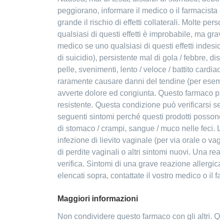
peggiorano, informare il medico o il farmacista
grande il rischio di effetti collaterali. Molte 
qualsiasi di questi effetti è improbabile, ma gra
medico se uno qualsiasi di questi effetti indesi
di suicidio), persistente mal di gola / febbre, di
pelle, svenimenti, lento / veloce / battito car
raramente causare danni del tendine (per esempi
avverte dolore ed congiunta. Questo farmaco p
resistente. Questa condizione può verificarsi set
seguenti sintomi perché questi prodotti posson
di stomaco / crampi, sangue / muco nelle feci.
infezione di lievito vaginale (per via orale o 
di perdite vaginali o altri sintomi nuovi. Una
verifica. Sintomi di una grave reazione allergica
elencati sopra, contattate il vostro medico o il 
Maggiori informazioni
Non condividere questo farmaco con gli altri. 