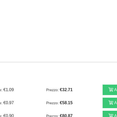
€1.09
€32.71
A
le:
Prezzo:
€0.97
€58.15
A
le:
Prezzo:
€0.90
€80.87
A
le:
Prezzo: