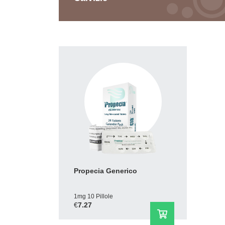
Propecia Generico
1mg 10 Pillole
€
7.27