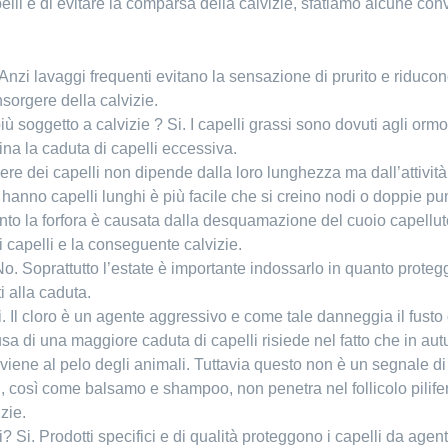
apelli e di evitare la comparsa della calvizie, sfatiamo alcune 
Anzi lavaggi frequenti evitano la sensazione di prurito e riducono
sorgere della calvizie.
iù soggetto a calvizie ? Si. I capelli grassi sono dovuti agli orm
a la caduta di capelli eccessiva.
sere dei capelli non dipende dalla loro lunghezza ma dall’attività d
anno capelli lunghi è più facile che si creino nodi o doppie pun
uanto la forfora è causata dalla desquamazione del cuoio capellu
i capelli e la conseguente calvizie.
No. Soprattutto l’estate è importante indossarlo in quanto proteg
ti alla caduta.
 Si. Il cloro è un agente aggressivo e come tale danneggia il fust
sa di una maggiore caduta di capelli risiede nel fatto che in a
ne al pelo degli animali. Tuttavia questo non è un segnale di pe
 gel, così come balsamo e shampoo, non penetra nel follicolo pili
zie.
 Si. Prodotti specifici e di qualità proteggono i capelli da age