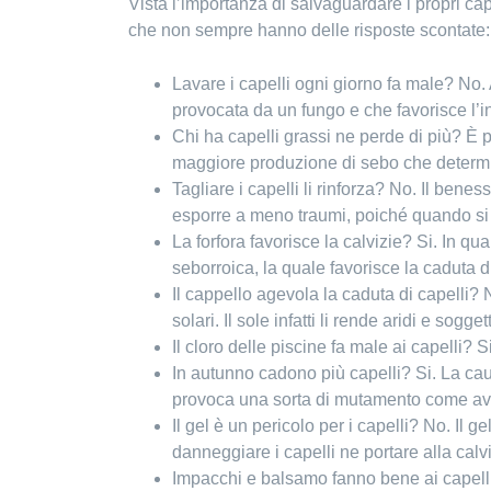
Vista l’importanza di salvaguardare i propri c
che non sempre hanno delle risposte scontate:
Lavare i capelli ogni giorno fa male? No. 
provocata da un fungo e che favorisce l’in
Chi ha capelli grassi ne perde di più? È p
maggiore produzione di sebo che determin
Tagliare i capelli li rinforza? No. Il benes
esporre a meno traumi, poiché quando si h
La forfora favorisce la calvizie? Si. In q
seborroica, la quale favorisce la caduta d
Il cappello agevola la caduta di capelli? 
solari. Il sole infatti li rende aridi e sogget
Il cloro delle piscine fa male ai capelli?
In autunno cadono più capelli? Si. La cau
provoca una sorta di mutamento come avvie
Il gel è un pericolo per i capelli? No. Il
danneggiare i capelli ne portare alla calvi
Impacchi e balsamo fanno bene ai capelli?