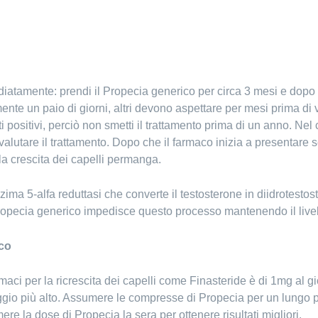
iatamente: prendi il Propecia generico per circa 3 mesi e dopo ved
te un paio di giorni, altri devono aspettare per mesi prima di v
i positivi, perciò non smetti il trattamento prima di un anno. Nel 
alutare il trattamento. Dopo che il farmaco inizia a presentare s
la crescita dei capelli permanga.
ima 5-alfa reduttasi che converte il testosterone in diidrotest
. Propecia generico impedisce questo processo mantenendo il livell
ico
armaci per la ricrescita dei capelli come Finasteride è di 1mg al
ggio più alto. Assumere le compresse di Propecia per un lungo p
e la dose di Propecia la sera per ottenere risultati migliori.