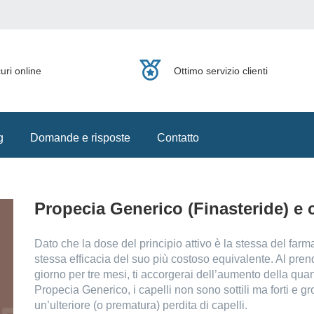
uri online
Ottimo servizio clienti
g
Domande e risposte
Contatto
Propecia Generico (Finasteride) e c
Dato che la dose del principio attivo è la stessa del far
stessa efficacia del suo più costoso equivalente. Al pren
giorno per tre mesi, ti accorgerai dell’aumento della quant
Propecia Generico, i capelli non sono sottili ma forti e g
un’ulteriore (o prematura) perdita di capelli.