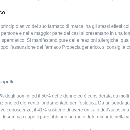
ico
rincipio attivo del suo farmaco di marca, ha gli stessi effetti col
ersone e nella maggior parte dei casi si presentano in una forma 
 spermatico. Si manifestano pure delle reazioni allergiche, quale 
o dopo l’assunzione del farmaco Propecia generico, si consiglia 
apelli
% degli uomini ed il 50% delle donne ed è considerata da molti u
zione ed elemento fondamentale per l’estetica. Da un sondaggi
ove conoscenze, il 41% sostiene di avere un calo dell’autostima 
o. Insomma i capelli pare abbiano un ruolo determinante nella vi