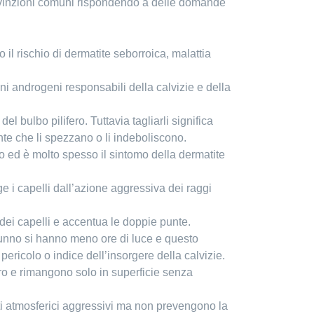
convinzioni comuni rispondendo a delle domande
 il rischio di dermatite seborroica, malattia
oni androgeni responsabili della calvizie e della
el bulbo pilifero. Tuttavia tagliarli significa
te che li spezzano o li indeboliscono.
to ed è molto spesso il sintomo della dermatite
ge i capelli dall’azione aggressiva dei raggi
o dei capelli e accentua le doppie punte.
utunno si hanno meno ore di luce e questo
ricolo o indice dell’insorgere della calvizie.
fero e rimangono solo in superficie senza
nti atmosferici aggressivi ma non prevengono la