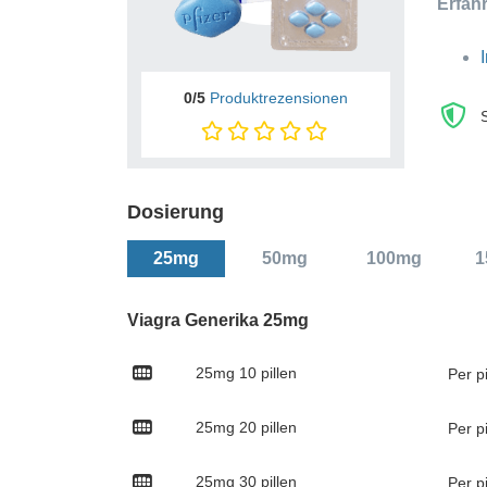
Erfah
0/5
Produktrezensionen
Dosierung
25mg
50mg
100mg
1
Viagra Generika 25mg
25mg
10 pillen
Per p
25mg
20 pillen
Per p
25mg
30 pillen
Per p