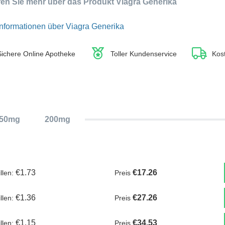
ren Sie mehr über das Produkt Viagra Generika
Informationen über Viagra Generika
Sichere Online Apotheke
Toller Kundenservice
Kos
50mg
200mg
€1.73
€17.26
illen:
Preis
€1.36
€27.26
illen:
Preis
€1.15
€34.53
illen:
Preis