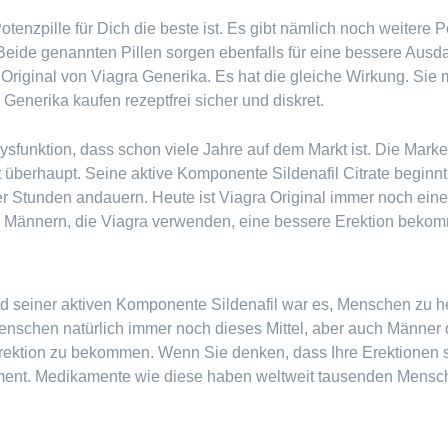
tenzpille für Dich die beste ist. Es gibt nämlich noch weitere 
 Beide genannten Pillen sorgen ebenfalls für eine bessere Aus
s Original von Viagra Generika. Es hat die gleiche Wirkung. S
enerika kaufen rezeptfrei sicher und diskret.
 Dysfunktion, dass schon viele Jahre auf dem Markt ist. Die Marke
 überhaupt. Seine aktive Komponente Sildenafil Citrate begin
ier Stunden andauern. Heute ist Viagra Original immer noch ei
 10 Männern, die Viagra verwenden, eine bessere Erektion bek
d seiner aktiven Komponente Sildenafil war es, Menschen zu h
schen natürlich immer noch dieses Mittel, aber auch Männer di
ektion zu bekommen. Wenn Sie denken, dass Ihre Erektionen s
ent. Medikamente wie diese haben weltweit tausenden Mensch